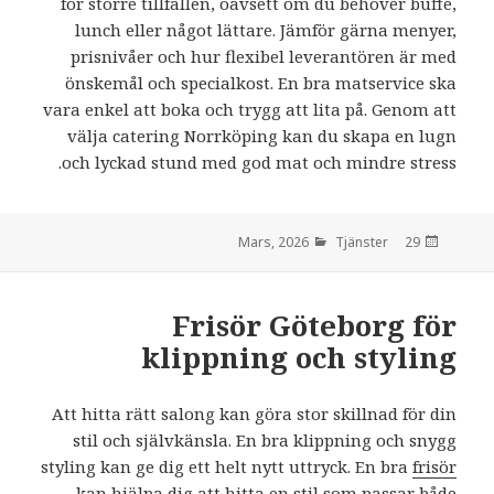
för större tillfällen, oavsett om du behöver buffé,
lunch eller något lättare. Jämför gärna menyer,
prisnivåer och hur flexibel leverantören är med
önskemål och specialkost. En bra matservice ska
vara enkel att boka och trygg att lita på. Genom att
välja catering Norrköping kan du skapa en lugn
och lyckad stund med god mat och mindre stress.
Tjänster
den
29 Mars, 2026
Frisör Göteborg för
klippning och styling
Att hitta rätt salong kan göra stor skillnad för din
stil och självkänsla. En bra klippning och snygg
styling kan ge dig ett helt nytt uttryck. En bra
frisör
kan hjälpa dig att hitta en stil som passar både