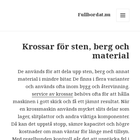
Fullbordat.nu
MENY
OCH
WIDGETS
Krossar för sten, berg och
material
De används för att dela upp sten, berg och annat
material i mindre bitar. De finns i flera varianter
och används ofta inom bygg och återvinning.
service av krossar
behövs ofta för att hålla
maskinen i gott skick och få ett jämnt resultat. När
en krossmaskin används mycket slits delar som
lager, slitplattor och andra viktiga komponenter.
Då kan det uppstå stopp, sämre kapacitet och högre
kostnader om man väntar för länge med tillsyn.
Med regelbunden kontroll går det att upptäcka fel i